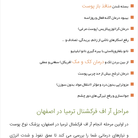
منافذ باز پوست
بسته شدن
بهبود درمان آکنه فعال و روزاسه
درمان کراتوزپیلاریس (پوست مرغی)
رفع اسکارهای ناشی از زخم، بریدگی، تصادف و …
نانو بلفاروپلاستی با بهره گیری نانو ابلیتیو
درمان کک و مک
از بین بردن لک و
(فریکل) سطحی و عمقی
درمان ترشح بیش از حد چربی پوست
مزوتراپی بدون درد و مؤثر (انتقال مواد بدون سوزن)
جوانسازی و رفع تیرگی های دور چشم
مراحل آر اف فرکشنال ترمیا در اصفهان
در اولین مرحله انجام آر اف فرکشنال ترمیا در اصفهان، پزشک نوع پوست
و نیازهای درمانی شما را بررسی می‌ کند تا عمق نفوذ و شدت انرژی