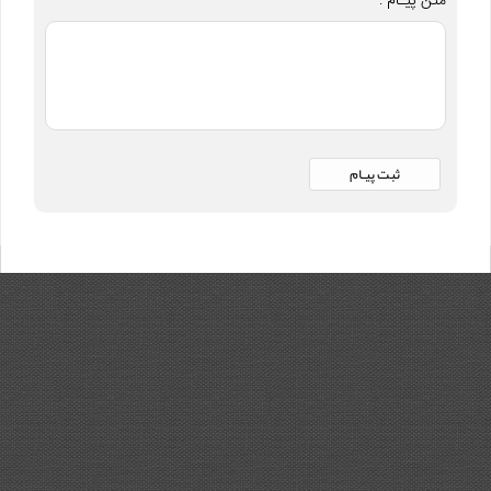
متن پیـام :