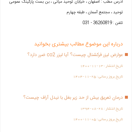
آدرس مطب : اصفهان ، خیابان توحید میانی ، بن بست پارکینگ عمومی
توحید ، مجتمع آسمان ، طبقه چهارم
تلفن : 36260819 - 031
درباره این موضوع مطالب بیشتری بخوانید
عوارض لیزر فرکشنال چیست؟ آیا لیزر co2 ضرر دارد؟
تاریخ انتشار :
1400-11-13
تاریخ بروز رسانی :
1404-11-25
درمان تعریق بیش از حد زیر بغل با نیدل آراف چیست؟
تاریخ انتشار :
1394-08-28
تاریخ بروز رسانی :
1400-11-05