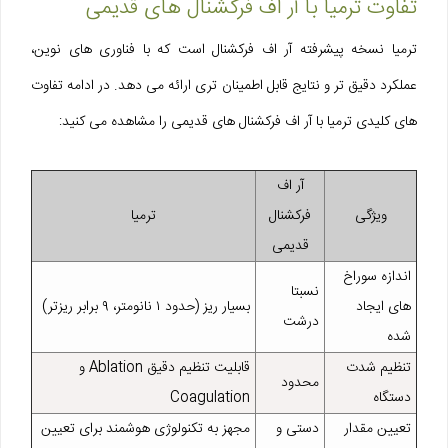
تفاوت ترمیا با آر اف فرکشنال های قدیمی
ترمیا نسخه پیشرفته آر اف فرکشنال است که با فناوری‌ های نوین،
عملکرد دقیق‌ تر و نتایج قابل‌ اطمینان‌ تری ارائه می‌ دهد. در ادامه تفاوت‌
های کلیدی ترمیا با آر اف فرکشنال‌ های قدیمی را مشاهده می‌ کنید:
آر اف
ویژگی
فرکشنال
ترمیا
قدیمی
اندازه سوراخ‌
نسبتا
های ایجاد
بسیار ریز (حدود ۱ نانومتر، ۹ برابر ریزتر)
درشت
شده
تنظیم شدت
قابلیت تنظیم دقیق Ablation و
محدود
دستگاه
Coagulation
تعیین مقدار
دستی و
مجهز به تکنولوژی هوشمند برای تعیین