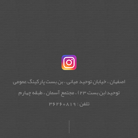
اصفهان ، خیابان توحید میانی ، بن بست پارکینگ عمومی
توحید(بن بست 23) ، مجتمع آسمان ، طبقه چهارم
تلفن : 36260819