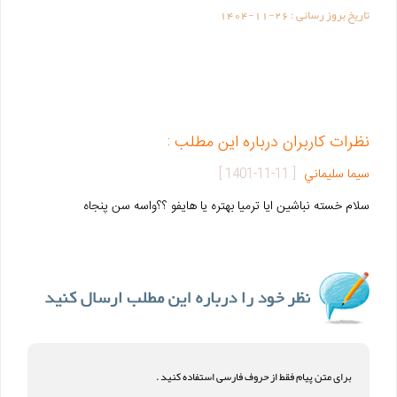
تاریخ بروز رسانی :
1404-11-26
نظرات کاربران درباره این مطلب :
سيما سليماني
[
1401-11-11
]
سلام خسته نباشين ايا ترميا بهتره يا هايفو ؟؟واسه سن پنجاه
برای متن پیام فقط از حروف فارسی استفاده کنید .