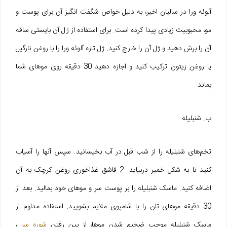
آلوئه ورا در سالیان اخیر، به دلیل خواص شگفت انگیز آن برای پوست و
مو، محبوبیت زیادی پیدا کرده است. برای استفاده از ژل آن بایستی ساقه
آن را برش دهید و ژل آن را خارج کنید. ژل تازه آلوئه ورا را با روغن نارگیل
یا روغن زیتون ترکیب کنید و اجازه دهید 30 دقیقه روی موهای شما
بماند.
ب. شنبلیله
تخم‌های شنبلیله را از شب قبل در آب بخیسانید. سپس آنها را آسیاب
کنید تا به شکل خمیر دربیاید. 2 قاشق غذاخوری روغن کرچک به آن
اضافه کنید. ماسک شنبلیله را بر پوست سر و موهای خود بمالید. بعد از
30 دقیقه موهای تان را با شامپوی ملایم بشویید. استفاده مداوم از
ماسک شنبلیله موجب ضخیم شدن موها، از بین رفتن
شوره سر
،