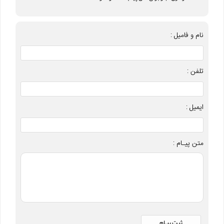
نام و فامیل :
تلفن :
ایمیل :
متن پیـام :