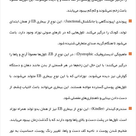
باعث زخم نمی‌‌‌شوند و کم کم بهبود می‌یابند.
پیوندی (پیوندگاهی یا جانکشنال،Junctional) : این نوع از بیماری EB از همان ابتدای
تولد، کودک را درگیر می‌کند. تاول‌هایی که در تارهای صوتی نوزاد وجود دارد، باعث
می‌شود تا هنگام گریه،‌ صدای متعارفی شنیده شود.
ماهیچگی (دیستروفیک، Dystrophic) : در این نوع از EB، تاول‌ها معمولاً آرنج و پاها را
درگیر می‌کنند؛ با این حال این زخم‌ها در هر قسمتی از بدن مانند دهان و دستگاه
گوارش نیز دیده می‌شوند. نوزادانی که با این نوع بیماری EB متولد می‌شوند، با
تاول‌های پوستی گسترده مواجه هستند. این بیماری می‌تواند باعث التهاب چشم،‌ از
دست دادن بینایی و ناهنجاری‌های مفصلی شود.
سندرم کیندلر (Kindler) : این نوع از بیماری EB نیز از همان بدو تولد همراه نوزاد
است. تاول‌ها در پشت دست و بالای پاها وجود دارند که با گذشت زمان بهبود می‌یابند.
ضخیم شدن پوست د ناحیه کف دست و پاها، تغییر رنگ پوست، حساسیت به نور