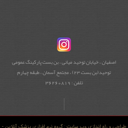
اصفهان ، خیابان توحید میانی ، بن بست پارکینگ عمومی
توحید(بن بست 23) ، مجتمع آسمان ، طبقه چهارم
تلفن : 36260819
طراحی و راه اندازی وب سایت : گروه نرم افزاری پزشک آنلاین -