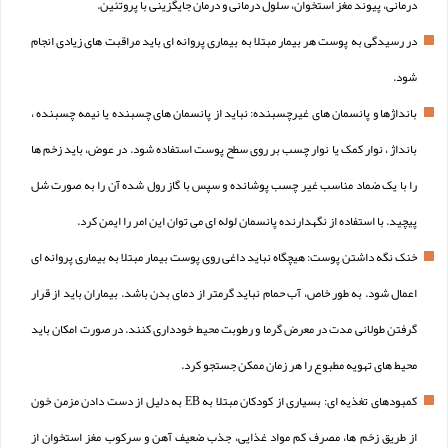
درمانی، پیوند مغز استخوان، سلول درمانی و درمان جایگزینی با پروتئین.
در رسیدگی به پوست هر بیمار مبتلا به بیماری پروانه ای باید مراقبت های زیادی انجام
شود.
بانداژها و پانسمان های غیرچسبنده: نباید از پانسمان های چسبنده یا نیمه چسبنده ،
بانداژ ، نوار کمک یا نوار چسب بر روی سطح پوست استفاده شود. در عوض، باید زخم ها
را با یک ضماد مناسب غیر چسب پوشانده و سپس با گاز رول شده آن را به صورت شل
پیچید. با استفاده از نگهدارنده پانسمان لوله ای می توان این امر را ایمن کرد.
خنک نگه داشتن پوست: هیچگاه نباید داغی روی پوست بیمار مبتلا به بیماری پروانه ای
اعمال شود. به طور خاص، آب حمام نباید گرمتر از دمای بدن باشد. بیماران باید از قرار
گرفتن طولانی مدت در معرض گرما و رطوبت محیط خودداری کنند. در صورت امکان باید
محیط های تهویه مطبوع را هر زمان ممکن جستجو کرد.
کمبودهای تغذیه ای: بسیاری از کودکان مبتلا به EB به دلیل از دست دادن مزمن خون
از طریق زخم ها، مصرف کم مواد غذایی، جذب ضعیف آهن و سرکوب مغز استخوان از