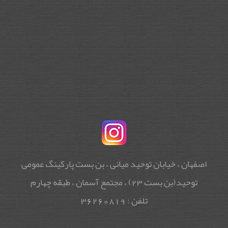
اصفهان ، خیابان توحید میانی ، بن بست پارکینگ عمومی
توحید(بن بست 23) ، مجتمع آسمان ، طبقه چهارم
تلفن : 36260819