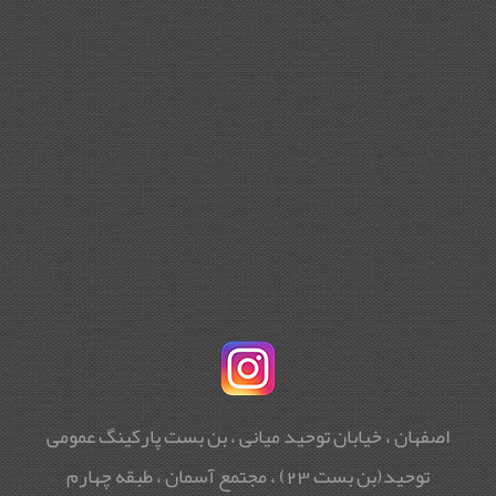
اصفهان ، خیابان توحید میانی ، بن بست پارکینگ عمومی
توحید(بن بست 23) ، مجتمع آسمان ، طبقه چهارم