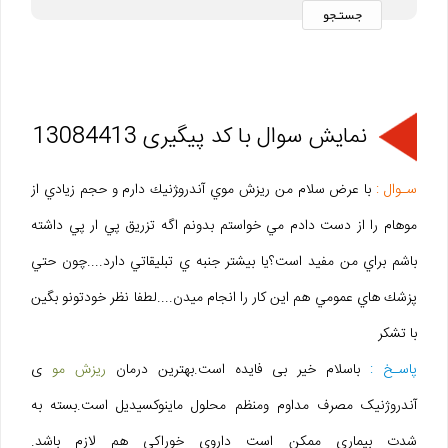
نمایش سوال با کد پیگیری 13084413
سـوال :
با عرض سلام من ريزش موي آندرو‍‍‍‍‍ژنيك دارم و حجم زيادي از
موهام را از دست دادم مي خواستم بدونم اگه تزريق پي ار پي داشته
باشم براي من مفيد است؟يا بيشتر جنبه ي تبليقاتي دارد....چون حتي
پزشك هاي عمومي هم اين كار را انجام ميدن....لطفا نظر خودتونو بگين
با تشكر
پاسـخ :
باسلام خیر بی فایده است.بهترین درمان
ریزش مو
ی
آندروژنیک مصرف مداوم ومنظم محلول ماینوکسیدیل است.بسته به
شدت بیماری ممکن است داروی خوراکی هم لازم باشد.