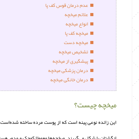
عدم درمان قوس کف پا
علائم میخچه
انواع میخچه
میخچه کف پا
میخچه دست
تشخیص میخچه
پیشگیری از میخچه
درمان پزشکی میخچه
درمان خانگی میخچه
میخچه چیست؟
انگشتان پا شکل می‌گیرند. میخچه‌ها معمولا ًکوچک و مدور ه